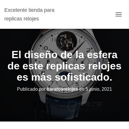
Excelente tienda para
replicas relojes
C
A
M
B
I
A
El diseño de la esfera
R
M
de este replicas relojes
O
D
es más sofisticado.
O
D
E
Publicado por
baratosrelojes
en
5 junio, 2021
N
A
V
E
G
A
C
I