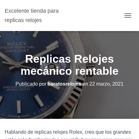
Excelente tienda para
replicas relojes
C
A
M
B
I
A
Replicas Relojes
R
M
mecánico rentable
O
D
O
Publicado por
baratosrelojes
en
22 marzo, 2021
D
E
N
A
V
E
G
A
Hablando de replicas relojes Rolex, creo que los grandes
C
I