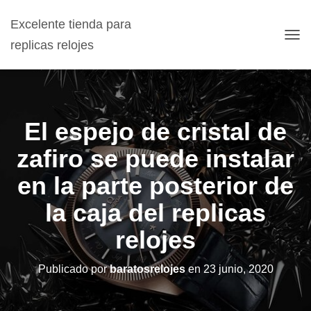
Excelente tienda para
replicas relojes
C
A
M
B
I
A
El espejo de cristal de
R
M
zafiro se puede instalar
O
D
en la parte posterior de
O
D
la caja del replicas
E
N
A
relojes
V
E
Publicado por
baratosrelojes
en
23 junio, 2020
G
A
C
I