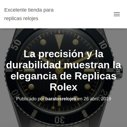
Excelente tienda para
replicas relojes
C
A
M
B
I
A
La precisión y la
R
M
durabilidad muestran la
O
D
elegancia de Replicas
O
D
Rolex
E
N
A
Publicado por
baratosrelojes
en
26 abril, 2019
V
E
G
A
C
I